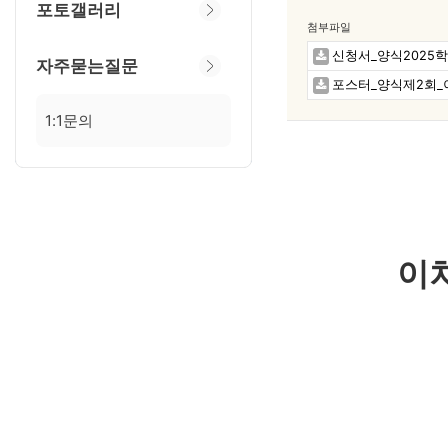
포토갤러리
첨부파일
신청서_양식2025학
자주묻는질문
포스터_양식제2회_이
1:1문의
이